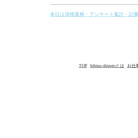
投
本日は清掃業務・アンケート集計・記
稿
ナ
ビ
ゲ
TOP
hibino-shigotoとは
お仕
ー
シ
ョ
ン