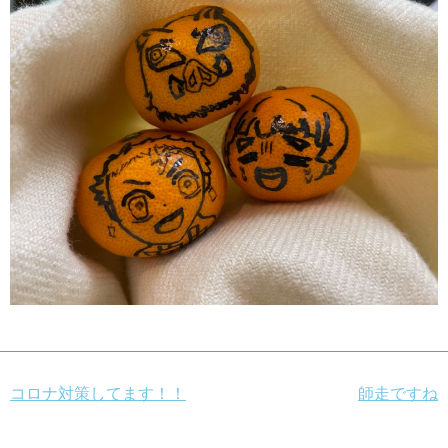
投
コロナ対策してます！！
師走ですね
稿