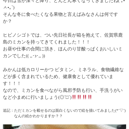
今日は雪が深々と降り、どんどん寒くなってきましたね(´｡•
ㅅ•｡`)
そんな冬に食べたくなる果物と言えばみなさんは何です
か？
ヒビノシゴトでは、つい先日社長が箱を抱えて、佐賀県鹿
島のミカンを持ってきてくれました！！！
お昼や仕事の合間に頂き、ほんのり甘酸っぱくおいしいミ
カンでした(( ,,･з･,, ))
みかんは低カロリーかつ ビタミン、ミネラル、食物繊維な
どが多く含まれているため、健康食として優れていま
す！！！
なので、ミカンを食べながら風邪予防も行い、手洗うがい
など小まめに行いましょう(◎´□`)
追記：ただミカンを載せるのは面白くないので絵を描いてみました(*’▽’)
なんの絵かわかりますか？？