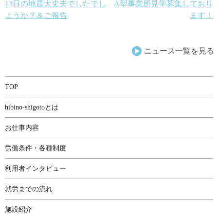
投
13日の地震大丈夫でしたでし
A型事業所見学募集しており
ょうか？＆ご報告
ます！
稿
ナ
ニュース一覧を見る
ビ
ゲ
TOP
ー
hibino-shigotoとは
シ
ョ
お仕事内容
ン
労働条件・各種制度
利用者インタビュー
就労までの流れ
施設紹介